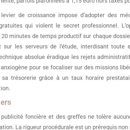
ementé, parfois plafonnées à 1,15 euro hors taxes p
n levier de croissance impose d’adopter des méc
gratuites qui violent le secret professionnel. L’o
 20 minutes de temps productif sur chaque dossier 
 sur les serveurs de l’étude, interdisant toute e
echnique absolue éradique les rejets administratifs
xiogène pour se focaliser sur des missions libéra
 sa trésorerie grâce à un taux horaire prestatai
ion.
iers
 publicité foncière et des greffes ne tolère auc
ation. La rigueur procédurale est un prérequis non