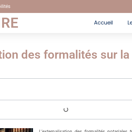
ilités
IRE
Accueil
L
tion des formalités sur la 
L'externalisation des formalités notariales