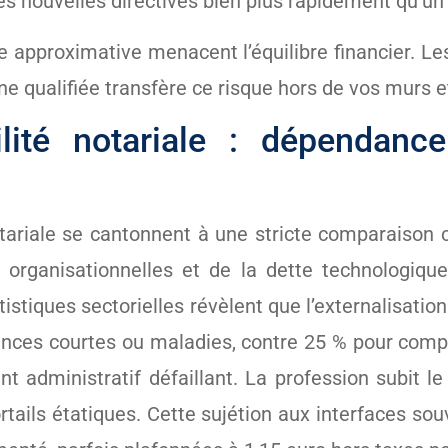
s nouvelles directives bien plus rapidement qu’un 
ne approximative menacent l’équilibre financier. Le
e qualifiée transfère ce risque hors de vos murs et
lité notariale : dépendance
notariale se cantonnent à une stricte comparaison 
ons organisationnelles et de la dette technologiqu
atistiques sectorielles révèlent que l’externalis
nces courtes ou maladies, contre 25 % pour comp
nt administratif défaillant. La profession subit l
portails étatiques. Cette sujétion aux interfaces so